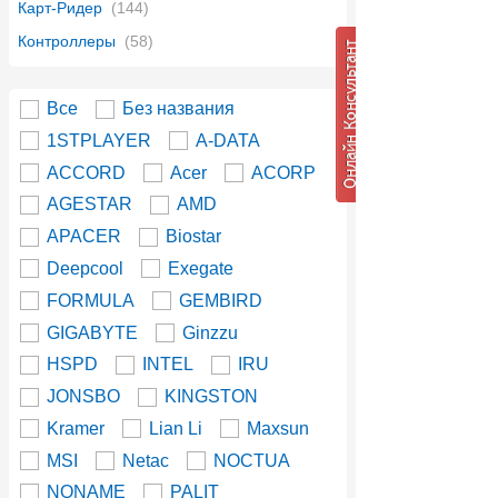
Карт-Ридер
(144)
Контроллеры
(58)
Все
Без названия
1STPLAYER
A-DATA
ACCORD
Acer
ACORP
AGESTAR
AMD
APACER
Biostar
Deepcool
Exegate
FORMULA
GEMBIRD
GIGABYTE
Ginzzu
HSPD
INTEL
IRU
JONSBO
KINGSTON
Kramer
Lian Li
Maxsun
MSI
Netac
NOCTUA
NONAME
PALIT