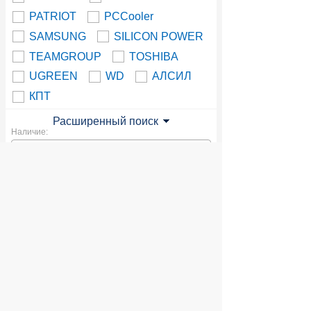
PATRIOT
PCCooler
SAMSUNG
SILICON POWER
TEAMGROUP
TOSHIBA
UGREEN
WD
АЛСИЛ
КПТ
Расширенный поиск
Наличие:
Доступной продукции в данном
разделе нет. Вы можете посмотреть
всю продукцию
© 2004 компьютерный салон "Интеллект"
г. Екатеринбург:
ул. Декабристов 27, тел. 8 (343) 227-89-88,
8 (343) 227-88-98.