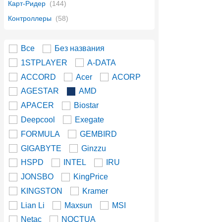
Карт-Ридер
(144)
Контроллеры
(58)
Все
Без названия
1STPLAYER
A-DATA
ACCORD
Acer
ACORP
AGESTAR
AMD
APACER
Biostar
Deepcool
Exegate
FORMULA
GEMBIRD
GIGABYTE
Ginzzu
HSPD
INTEL
IRU
JONSBO
KingPrice
KINGSTON
Kramer
Lian Li
Maxsun
MSI
Netac
NOCTUA