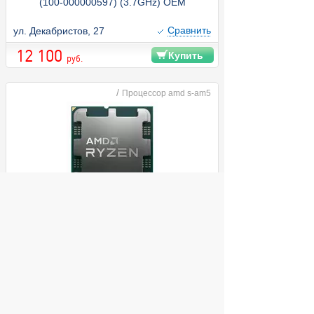
(100-000000597) (3.7GHz) OEM
Cравнить
ул. Декабристов, 27
12 100
Купить
руб.
/
Процессор amd s-am5
Процессор AMD Ryzen 5 7600X AM5
(100-100000593) (4.7GHz/AMD Radeon)
OEM
Cравнить
ул. Декабристов, 27
15 600
Купить
руб.