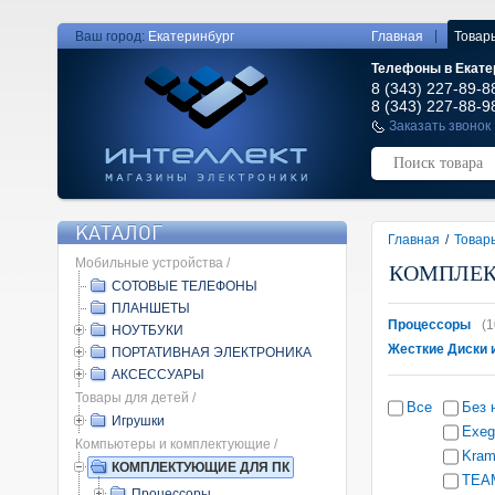
|
Ваш город:
Екатеринбург
Главная
Товар
Телефоны в Екате
8 (343) 227-89-8
8 (343) 227-88-9
Заказать звонок
КАТАЛОГ
Главная
/
Товар
Мобильные устройства /
КОМПЛЕК
СОТОВЫЕ ТЕЛЕФОНЫ
ПЛАНШЕТЫ
Процессоры
(1
НОУТБУКИ
Жесткие Диски 
ПОРТАТИВНАЯ ЭЛЕКТРОНИКА
АКСЕССУАРЫ
Товары для детей /
Все
Без 
Игрушки
Exeg
Компьютеры и комплектующие /
Kram
КОМПЛЕКТУЮЩИЕ ДЛЯ ПК
TEA
Процессоры