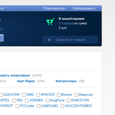
|
кты
Пожаловаться
Поблагодарить
В вашей корзине
0
0 товаров
на сумму
0 руб.
ст
Сравнить 0 товаров
амять оперативная
(1670)
601)
Карт-Ридер
(144)
Контроллеры
(58)
AGESTAR
AMD
APACER
Biostar
Deepcool
INTEL
IRU
JONSBO
KingPrice
KINGSTON
PATRIOT
PCCooler
SAMSUNG
SILICON POWER