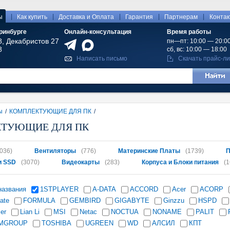
|
|
|
|
|
ы
Как купить
Доставка и Оплата
Гарантия
Партнерам
Конта
ринбурге
Онлайн-консультация
Время работы
8, Декабристов 27
пн—пт: 10:00 — 20:0
8
сб, вс: 10:00 — 18:00
Написать письмо
Скачать прайс-ли
ы
/
КОМПЛЕКТУЮЩИЕ ДЛЯ ПК
/
ТУЮЩИЕ ДЛЯ ПК
036)
Вентиляторы
(776)
Материнские Платы
(1739)
П
и SSD
(3070)
Видеокарты
(283)
Корпуса и Блоки питания
(1
названия
1STPLAYER
A-DATA
ACCORD
Acer
ACORP
ate
FORMULA
GEMBIRD
GIGABYTE
Ginzzu
HSPD
er
Lian Li
MSI
Netac
NOCTUA
NONAME
PALIT
MGROUP
TOSHIBA
UGREEN
WD
АЛСИЛ
КПТ