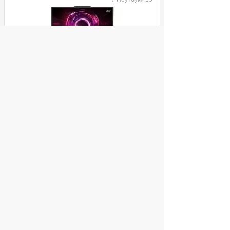
Ноутбук Lenovo LOQ 15AHP10 Ryzen 7
250/32Gb/1Tb SSD/RTX 5060
8Gb/15.6"/IPS (1920x1080)
144Hz/WiFi/BT/DOS/Luna Grey
ул. Декабристов, 27
135 990
Купить
руб.
© 2004 компьютерный салон "Интеллект"
г. Екатеринбург:
ул. Декабристов 27, тел. 8 (343) 227-89-88,
8 (343) 227-88-98.
Информация представленная на сайте, носит
исключительно информационный характер и