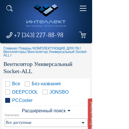
+7 (343) 227-88-98
Главная
/
Товары
/
КОМПЛЕКТУЮЩИЕ ДЛЯ ПК
/
Вентиляторы
/
Вентилятор Универсальный Socket-
ALL
/
Вентилятор Универсальный
Socket-ALL
Все
Без названия
DEEPCOOL
JONSBO
PCCooler
Расширенный поиск
Наличие: