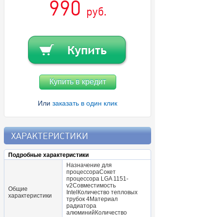
990
руб.
Купить в кредит
Или
заказать в один клик
ХАРАКТЕРИСТИКИ
Подробные характеристики
Назначение для
процессораСокет
процессора LGA 1151-
v2Совместимость
Общие
IntelКоличество тепловых
характеристики
трубок 4Материал
радиатора
алюминийКоличество