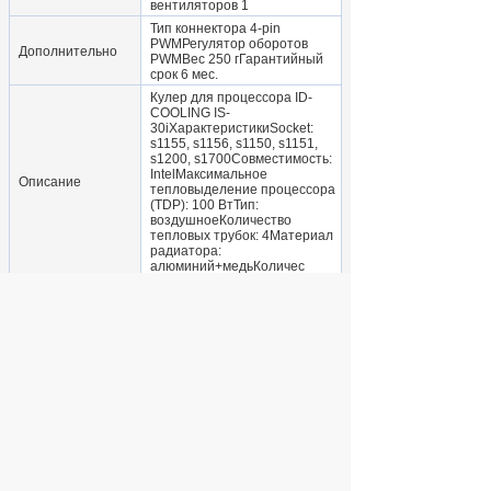
вентиляторов 1
Тип коннектора 4-pin
PWMРегулятор оборотов
Дополнительно
PWMВес 250 гГарантийный
срок 6 мес.
Кулер для процессора ID-
COOLING IS-
30iХарактеристикиSocket:
s1155, s1156, s1150, s1151,
s1200, s1700Совместимость:
IntelМаксимальное
Описание
тепловыделение процессора
(TDP): 100 ВтТип:
воздушноеКоличество
тепловых трубок: 4Материал
радиатора:
алюминий+медьКоличес
Общие характеристики
Назначение
для процессора
Сокет процессора
LGA 1151-v2
Совместимость
Intel
Количество
4
тепловых трубок
Материал
алюминий
радиатора
Количество
1
вентиляторов