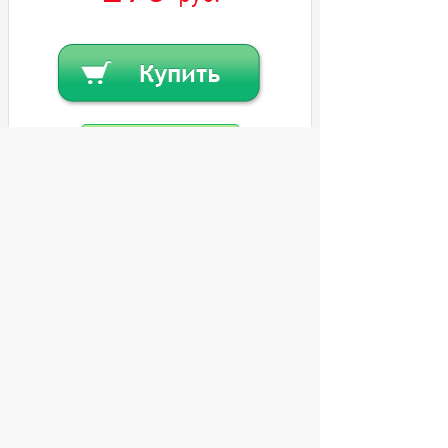
Купить в кредит
Или
заказать в один клик
© 2004 компьютерный салон "Интеллект"
г. Екатеринбург:
ул. Декабристов 27, тел. 8 (343) 227-89-88,
8 (343) 227-88-98.
Информация представленная на сайте, носит
исключительно информационный характер и
не является публичной офертой,
определяемой Статьей 437 (2) ГК РФ