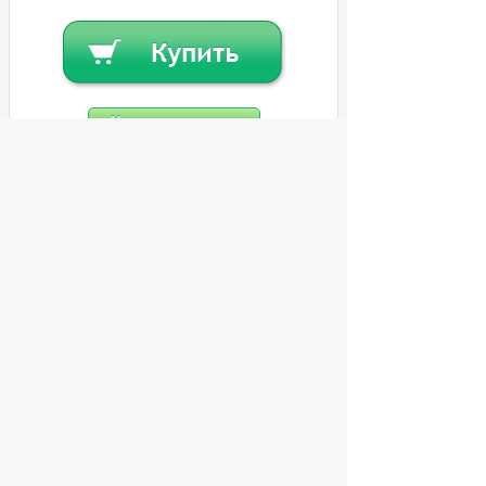
Купить в кредит
Или
заказать в один клик
© 2004 компьютерный салон "Интеллект"
г. Екатеринбург:
ул. Декабристов 27, тел. 8 (343) 227-89-88,
8 (343) 227-88-98.
Информация представленная на сайте, носит
исключительно информационный характер и
не является публичной офертой,
определяемой Статьей 437 (2) ГК РФ