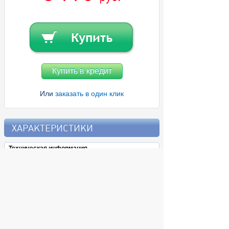
Купить в кредит
Или
заказать в один клик
ХАРАКТЕРИСТИКИ
Техническая информация
Бренд
Kingston
Формат карты
microSDXC
Объем памяти
256 ГБ
Скорость чтения
150 МБ/с
данных
Дополнительно
Гарантийный срок
1 мес.