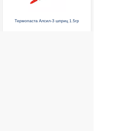
Термопаста Алсил-3 шприц 1.5гр
ул. Декабристов, 27
100
Купить
руб.
© 2004 компьютерный салон "Интеллект"
г. Екатеринбург:
ул. Декабристов 27, тел. 8 (343) 227-89-88,
8 (343) 227-88-98.
Информация представленная на сайте, носит
исключительно информационный характер и
не является публичной офертой,
определяемой Статьей 437 (2) ГК РФ