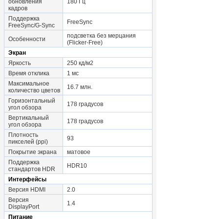
обновления
180 Гц
кадров
Поддержка
FreeSync
FreeSync/G-Sync
подсветка без мерцания
Особенности
(Flicker-Free)
Экран
Яркость
250 кд/м2
Время отклика
1 мс
Максимальное
16.7 млн.
количество цветов
Горизонтальный
178 градусов
угол обзора
Вертикальный
178 градусов
угол обзора
Плотность
93
пикселей (ppi)
Покрытие экрана
матовое
Поддержка
HDR10
стандартов HDR
Интерфейсы
Версия HDMI
2.0
Версия
1.4
DisplayPort
Питание