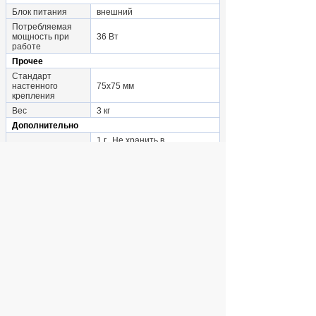
Блок питания
внешний
Потребляемая
мощность при
36 Вт
работе
Прочее
Стандарт
настенного
75x75 мм
крепления
Вес
3 кг
Дополнительно
1 г., Не хранить в
Срок службы
помещениях с повышенной
влажностью.
1 г., Официальная гарантия в
Гарантийный срок
России
АНАЛОГИ
/
Мониторы 23"- 26"