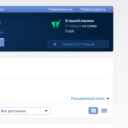
|
кты
Пожаловаться
Поблагодарить
В вашей корзине
0
0 товаров
на сумму
0 руб.
ст
Сравнить 0 товаров
Расширенный поиск
Все доступные