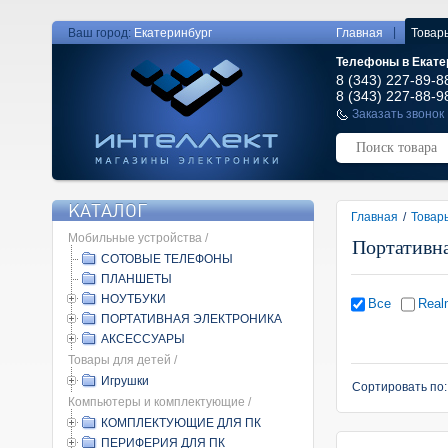
|
Ваш город:
Екатеринбург
Главная
Товар
Телефоны в Екате
8 (343) 227-89-8
8 (343) 227-88-9
Заказать звонок
КАТАЛОГ
Главная
/
Товар
Мобильные устройства /
Портативн
СОТОВЫЕ ТЕЛЕФОНЫ
ПЛАНШЕТЫ
НОУТБУКИ
Все
Real
ПОРТАТИВНАЯ ЭЛЕКТРОНИКА
АКСЕССУАРЫ
Товары для детей /
Игрушки
Сортировать по
Компьютеры и комплектующие /
КОМПЛЕКТУЮЩИЕ ДЛЯ ПК
ПЕРИФЕРИЯ ДЛЯ ПК