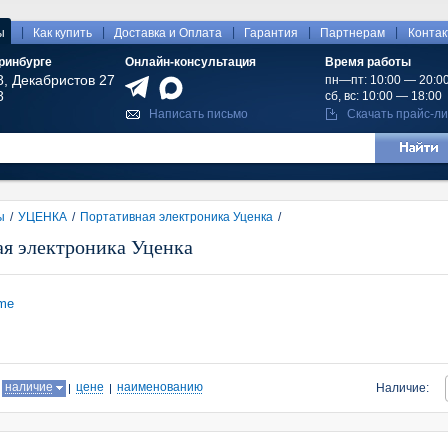
|
|
|
|
|
ы
Как купить
Доставка и Оплата
Гарантия
Партнерам
Конта
ринбурге
Онлайн-консультация
Время работы
8, Декабристов 27
пн—пт: 10:00 — 20:0
8
сб, вс: 10:00 — 18:00
Написать письмо
Скачать прайс-ли
ы
/
УЦЕНКА
/
Портативная электроника Уценка
/
ая электроника Уценка
me
:
наличие
цене
наименованию
Наличие: