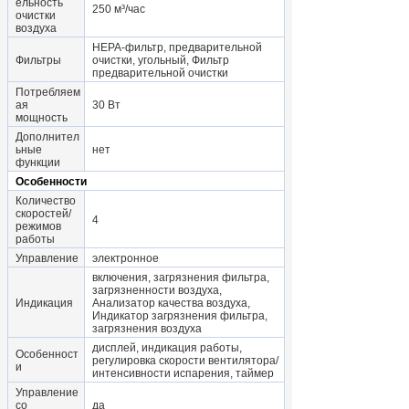
ельность
250 м³/час
очистки
воздуха
HEPA-фильтр, предварительной
Фильтры
очистки, угольный, Фильтр
предварительной очистки
Потребляем
ая
30 Вт
мощность
Дополнител
ьные
нет
функции
Особенности
Количество
скоростей/
4
режимов
работы
Управление
электронное
включения, загрязнения фильтра,
загрязненности воздуха,
Индикация
Анализатор качества воздуха,
Индикатор загрязнения фильтра,
загрязнения воздуха
дисплей, индикация работы,
Особенност
регулировка скорости вентилятора/
и
интенсивности испарения, таймер
Управление
со
да