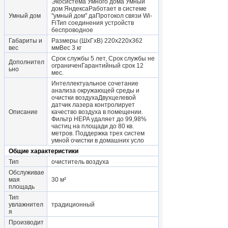
Экосистема Умного дома Умный
дом ЯндексаРаботает в системе
Умный дом
"умный дом" даПротокол связи Wi-
FiТип соединения устройств
беспроводное
Габариты и
Размеры (ШхГхВ) 220х220х362
вес
ммВес 3 кг
Срок службы 5 лет, Срок службы не
Дополнител
ограниченГарантийный срок 12
ьно
мес.
Интеллектуальное сочетание
анализа окружающей среды и
очистки воздухаДвухцелевой
датчик лазера контролирует
Описание
качество воздуха в помещении.
Фильтр HEPA удаляет до 99,98%
частиц на площади до 80 кв.
метров. Поддержка трех систем
умной очистки в домашних усло
Общие характеристики
Тип
очиститель воздуха
Обслуживае
мая
30 м²
площадь
Тип
увлажнител
традиционный
я
Производит