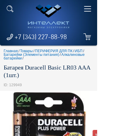
+7 (343) 227-88-98
Главная
/
Товары
/
ПЕРИФЕРИЯ ДЛЯ ПК
/
ИБП
/
Батарейки (Элементы питания)
/
Алкалиновые
батарейки
/
Батарея Duracell Basic LR03 AAA
(1шт.)
ID: 129949