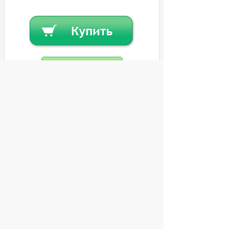
Купить в кредит
Или
заказать в один клик
© 2004 компьютерный салон "Интеллект"
г. Екатеринбург:
ул. Декабристов 27, тел. 8 (343) 227-89-88,
8 (343) 227-88-98.
Информация представленная на сайте, носит
исключительно информационный характер и
не является публичной офертой,
определяемой Статьей 437 (2) ГК РФ