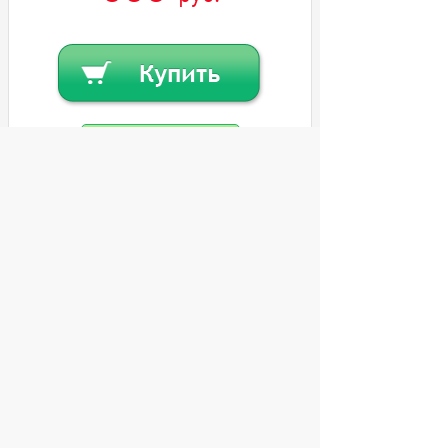
Купить в кредит
Или
заказать в один клик
© 2004 компьютерный салон "Интеллект"
г. Екатеринбург:
ул. Декабристов 27, тел. 8 (343) 227-89-88,
8 (343) 227-88-98.
Информация представленная на сайте, носит
исключительно информационный характер и
не является публичной офертой,
определяемой Статьей 437 (2) ГК РФ