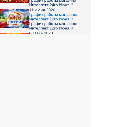
График работы магазина
Интеллект 24го Июня!!!
11 Июня 2020
График работы магазинов
Интеллект 12го Июня!!!
График работы магазинов
Интеллект 12го Июня!!!
08 Мая 2020
График работы магазинов
Интеллект 9го МАЯ!!!
9 Мая 2020 года магазин
Интеллект не работает!!!!
Страницы:
1
2
3
© 2004 компьютерный салон "Интеллект"
г. Екатеринбург:
ул. Декабристов 27, тел. 8 (343) 227-89-88,
8 (343) 227-88-98.
Информация представленная на сайте, носит
исключительно информационный характер и
не является публичной офертой,
определяемой Статьей 437 (2) ГК РФ