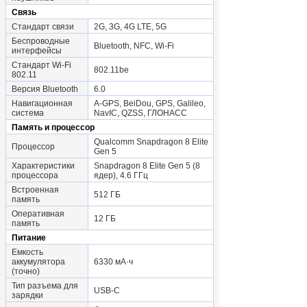
Связь
Стандарт связи
2G, 3G, 4G LTE, 5G
Беспроводные
Bluetooth, NFC, Wi-Fi
интерфейсы
Стандарт Wi-Fi
802.11be
802.11
Версия Bluetooth
6.0
Навигационная
A-GPS, BeiDou, GPS, Galileo,
система
NavIC, QZSS, ГЛОНАСС
Память и процессор
Qualcomm Snapdragon 8 Elite
Процессор
Gen 5
Характеристики
Snapdragon 8 Elite Gen 5 (8
процессора
ядер), 4.6 ГГц
Встроенная
512 ГБ
память
Оперативная
12 ГБ
память
Питание
Емкость
аккумулятора
6330 мА·ч
(точно)
Тип разъема для
USB-C
зарядки