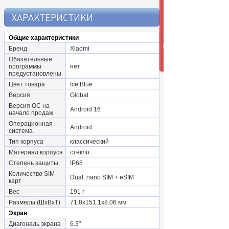
ХАРАКТЕРИСТИКИ
Общие характеристики
Бренд
Xiaomi
Обязательные
программы
нет
предустановлены
Цвет товара
Ice Blue
Версия
Global
Версия ОС на
Android 16
начало продаж
Операционная
Android
система
Тип корпуса
классический
Материал корпуса
стекло
Степень защиты
IP68
Количество SIM-
Dual: nano SIM + eSIM
карт
Вес
191 г
Размеры (ШxВxТ)
71.8x151.1x8.06 мм
Экран
Диагональ экрана
6.3"