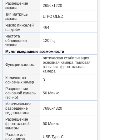
Разрешение
2656x1220
экрана
Тип матрицы
LTPO OLED
экрана
Число пикселей
464
на дюйм
Частота
обновления
120 Гц
экрана
Мультимедийные возможности
оптическая стабилизация,
основная камера, тыловая
Функции камеры
вспышка, фронтальная
камера
Количество
3
основных камер
Разрешение
основной камеры
50 Мпикс
(точно)
Максимальное
разрешение
7680x4320
видеосъемки
Разрешение
фронтальной
50 Мпикс
камеры
Разъем для
USB Type-C
наушников