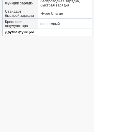
беспроводная зарядка,
Функции зарядки
быстрая зарядка
Стандарт
Hyper Charge
быстрой зарядки
Крепление
несъемный
аккумулятора
Другие функции
акселерометр, барометр,
гироскоп, датчик Холла,
Особенности
датчик освещенности, датчик
приближения, цифровой
компас
разблокировка по лицу,
Аутентификация
сканер отпечатка пальца
Дополнительная информация
Смартфон/Кабель USB-C/
Подробная
скрепка для извлечения SIM-
комплектация
карты/защитный чехол
Дополнительная
Мощность быстрой зарядки
информация
100Вт
Дата старта
2026
продаж
Габариты и вес с учетом упаковки
Габариты
транспортной
9.5x18x5.1
упаковки