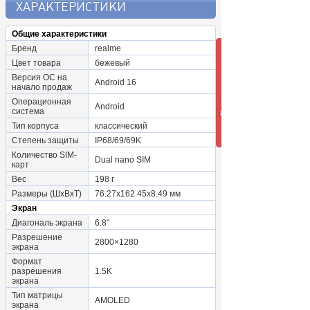
ХАРАКТЕРИСТИКИ
Общие характеристики
Бренд
realme
Цвет товара
бежевый
Версия ОС на
Android 16
начало продаж
Операционная
Android
система
Тип корпуса
классический
Степень защиты
IP68/69/69K
Количество SIM-
Dual nano SIM
карт
Вес
198 г
Размеры (ШxВxТ)
76.27x162.45x8.49 мм
Экран
Диагональ экрана
6.8"
Разрешение
2800×1280
экрана
Формат
разрешения
1.5K
экрана
Тип матрицы
AMOLED
экрана