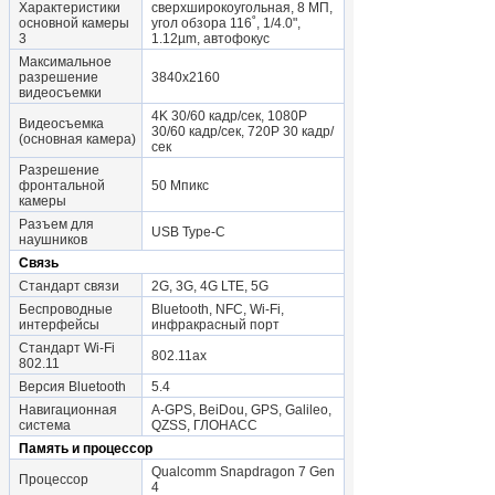
Характеристики
сверхширокоугольная, 8 МП,
основной камеры
угол обзора 116˚, 1/4.0",
3
1.12µm, автофокус
Максимальное
разрешение
3840x2160
видеосъемки
4K 30/60 кадр/сек, 1080P
Видеосъемка
30/60 кадр/сек, 720P 30 кадр/
(основная камера)
сек
Разрешение
фронтальной
50 Мпикс
камеры
Разъем для
USB Type-C
наушников
Связь
Стандарт связи
2G, 3G, 4G LTE, 5G
Беспроводные
Bluetooth, NFC, Wi-Fi,
интерфейсы
инфракрасный порт
Стандарт Wi-Fi
802.11ax
802.11
Версия Bluetooth
5.4
Навигационная
A-GPS, BeiDou, GPS, Galileo,
система
QZSS, ГЛОНАСС
Память и процессор
Qualcomm Snapdragon 7 Gen
Процессор
4