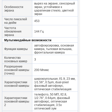
вырез на экране, сенсорный
Особенности
экран, устойчивое к
экрана
царапинам стекло, цветной
экран
Число пикселей
453
на дюйм
Частота
обновления
144 Гц
экрана
Мультимедийные возможности
автофокусировка, основная
Функции камеры
камера, тыловая вспышка,
фронтальная камера
Количество
3
основных камер
Разрешение
основной камеры
200 Мпикс
(точно)
широкоугольная, f/1.9, 23 мм,
Характеристики
1/1.56", 0.5µm, dual-pixel
основной камеры
фазовый автофокус,
оптическая стабилизация
телефото, 50 МП, f/2.8,
Характеристики
1/2.76", 0.64µm, фазовый
основной камеры
автофокус, оптическая
2
стабилизация, 3.5x
оптический зум