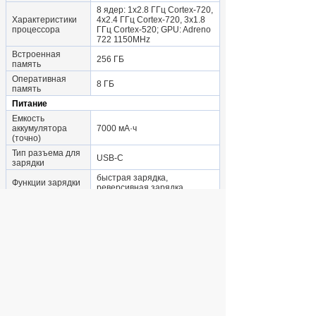
8 ядер: 1x2.8 ГГц Cortex-720,
Характеристики
4x2.4 ГГц Cortex-720, 3x1.8
процессора
ГГц Cortex-520; GPU: Adreno
722 1150MHz
Встроенная
256 ГБ
память
Оперативная
8 ГБ
память
Питание
Емкость
аккумулятора
7000 мА·ч
(точно)
Тип разъема для
USB-C
зарядки
быстрая зарядка,
Функции зарядки
реверсивная зарядка
Крепление
несъемный
аккумулятора
Другие функции
акселерометр, гироскоп,
датчик освещенности, датчик
Особенности
приближения, компас,
стереодинамики
разблокировка по лицу,
Аутентификация
сканер отпечатка пальца на
экране