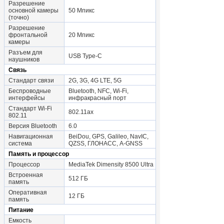
Разрешение
основной камеры
50 Мпикс
(точно)
Разрешение
фронтальной
20 Мпикс
камеры
Разъем для
USB Type-C
наушников
Связь
Стандарт связи
2G, 3G, 4G LTE, 5G
Беспроводные
Bluetooth, NFC, Wi-Fi,
интерфейсы
инфракрасный порт
Стандарт Wi-Fi
802.11ax
802.11
Версия Bluetooth
6.0
Навигационная
BeiDou, GPS, Galileo, NavIC,
система
QZSS, ГЛОНАСС, A-GNSS
Память и процессор
Процессор
MediaTek Dimensity 8500 Ultra
Встроенная
512 ГБ
память
Оперативная
12 ГБ
память
Питание
Емкость