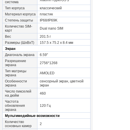
Xiaomi HyperOS 3
система
Тип корпуса
классический
Материал корпуса
пластик
Степень защиты
IP68/IP69K
Количество SIM-
Dual nano SIM
карт
Вес
201.5 г
Размеры (ШxВxТ)
157.5 x 75.2 x 8.4 мм
Экран
Диагональ экрана
6.59"
Разрешение
2756*1268
экрана
Тип матрицы
AMOLED
экрана
Особенности
сенсорный экран, цветной
экрана
экран
Число пикселей
460
на дюйм
Частота
обновления
120 Гц
экрана
Мультимедийные возможности
Количество
2
основных камер