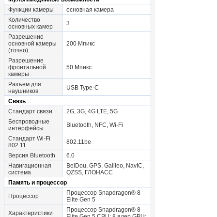
Функции камеры
основная камера
Количество
3
основных камер
Разрешение
основной камеры
200 Мпикс
(точно)
Разрешение
фронтальной
50 Мпикс
камеры
Разъем для
USB Type-C
наушников
Связь
Стандарт связи
2G, 3G, 4G LTE, 5G
Беспроводные
Bluetooth, NFC, Wi-Fi
интерфейсы
Стандарт Wi-Fi
802.11be
802.11
Версия Bluetooth
6.0
Навигационная
BeiDou, GPS, Galileo, NavIC,
система
QZSS, ГЛОНАСС
Память и процессор
Процессор Snapdragon® 8
Процессор
Elite Gen 5
Процессор Snapdragon® 8
Характеристики
Elite Gen 5,CPU: 8 ядер,GPU: