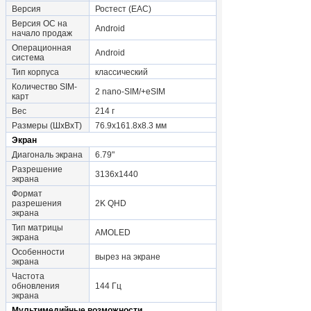
Версия
Ростест (EAC)
Версия ОС на
Android
начало продаж
Операционная
Android
система
Тип корпуса
классический
Количество SIM-
2 nano-SIM/+eSIM
карт
Вес
214 г
Размеры (ШxВxТ)
76.9x161.8x8.3 мм
Экран
Диагональ экрана
6.79"
Разрешение
3136x1440
экрана
Формат
разрешения
2K QHD
экрана
Тип матрицы
AMOLED
экрана
Особенности
вырез на экране
экрана
Частота
обновления
144 Гц
экрана
Мультимедийные возможности