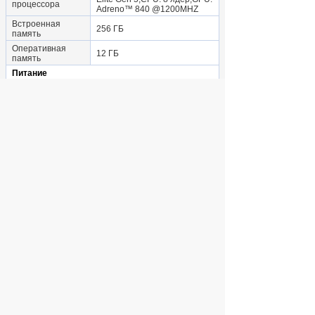
процессора
Adreno™ 840 @1200MHZ
Встроенная
256 ГБ
память
Оперативная
12 ГБ
память
Питание
Емкость
аккумулятора
7000 мА·ч
(точно)
Тип разъема для
USB-C
зарядки
беспроводная зарядка,
Функции зарядки
быстрая зарядка
Стандарт
realme SuperDart Charge
быстрой зарядки
Крепление
несъемный
аккумулятора
Другие функции
разблокировка по лицу,
Аутентификация
сканер отпечатка пальца
Габариты и вес с учетом упаковки
Габариты
транспортной
18x6x20
упаковки
Вес в килограммах
0.68