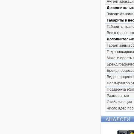
Аутентификаци
Дополнительн
Заводская комп
Габариты и вес
Габариты транс
Вес в транспор
Дополнительн
Гарантийный с
Год анонсиров
Макс. скорость 
Бренд графичес
Бренд процесс
Видеопроцессо
Форм-фактор S
Поддержка eSi
Размеры, мм
Стабилизация
Число ядер пр
АНАЛОГИ