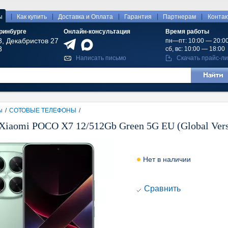
|
|
|
|
|
ы
Как купить
Доставка и Оплата
Гарантия
Партнерам
Конта
ринбурге
Онлайн-консультация
Время работы
8, Декабристов 27
пн—пт: 10:00 — 20:0
8
сб, вс: 10:00 — 18:00
Написать письмо
Скачать прайс-ли
ы
/
СОТОВЫЕ ТЕЛЕФОНЫ
/
iaomi POCO X7 12/512Gb Green 5G EU (Global Vers
Нет в наличии
Cравнить