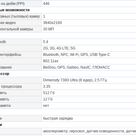
 на дюйм (PPI)
446
ые возможности
овных (тыловых) камер
1
ие видео
3840x2160
онтальной камеры
20 МП
ooth
5.4
2G, 3G, 4G LTE, 5G
 интерфейсы
Bluetooth, NFC, Wi-Fi, GPS, USB Type-C
802.11ax
ование
BeiDou, GPS, Galileo, NavIC, ГЛОНАСС
ессор
Dimensity 7300 Ultra (8 ядер), 2.5 ГГц
и процессора
3.35
мять
512 Гб
амять
12 Гб
памяти
нет
и
быстрая зарядка
и
акселерометр, гироскоп, датчик освещенности, датч