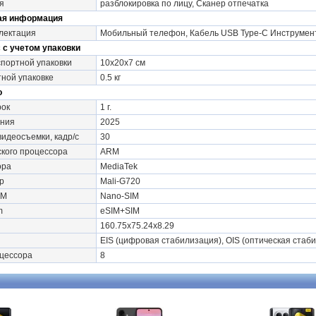
я
разблокировка по лицу, Сканер отпечатка
ая информация
лектация
Мобильный телефон, Кабель USB Type-C Инструмент 
 с учетом упаковки
портной упаковки
10х20х7 см
тной упаковке
0.5 кг
о
рок
1 г.
ания
2025
видеосъемки, кадр/с
30
кого процессора
ARM
ора
MediaTek
р
Mali-G720
IM
Nano-SIM
m
eSIM+SIM
160.75x75.24x8.29
EIS (цифровая стабилизация), OIS (оптическая стаб
оцессора
8