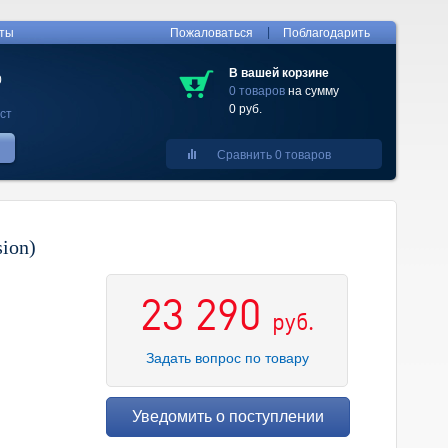
|
кты
Пожаловаться
Поблагодарить
В вашей корзине
0
0 товаров
на сумму
0 руб.
ст
Сравнить 0 товаров
ion)
23 290
руб.
Задать вопрос по товару
Уведомить о поступлении