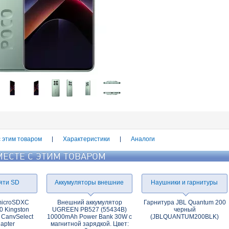
с этим товаром
Характеристики
Аналоги
МЕСТЕ С ЭТИМ ТОВАРОМ
яти SD
Аккумуляторы внешние
Наушники и гарнитуры
microSDXC
Внешний аккумулятор
Гарнитура JBL Quantum 200
0 Kingston
UGREEN PB527 (55434B)
черный
CanvSelect
10000mAh Power Bank 30W с
(JBLQUANTUM200BLK)
dapter
магнитной зарядкой. Цвет: