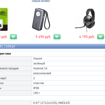
серый космос
0
руб.
5 490
руб.
4 190
руб.
ИСТИКИ
ристики
Xiaomi
зелёный
начало продаж
Android 14
классический
-карт
2
уса
пластик
ы
IP68
195 г
6.67" (2712x1220), AMOLED