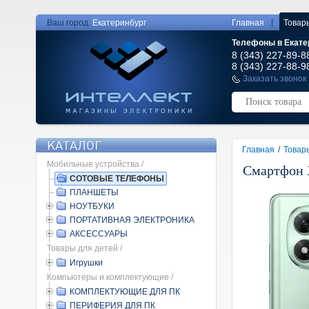
|
Ваш город:
Екатеринбург
Главная
Товар
Телефоны в Екате
8 (343) 227-89-8
8 (343) 227-88-9
Заказать звонок
КАТАЛОГ
Главная
/
Товар
Мобильные устройства /
Смартфон X
СОТОВЫЕ ТЕЛЕФОНЫ
ПЛАНШЕТЫ
НОУТБУКИ
ПОРТАТИВНАЯ ЭЛЕКТРОНИКА
АКСЕССУАРЫ
Товары для детей /
Игрушки
Компьютеры и комплектующие /
КОМПЛЕКТУЮЩИЕ ДЛЯ ПК
ПЕРИФЕРИЯ ДЛЯ ПК