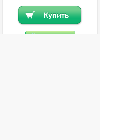
Купить в кредит
Или
заказать в один клик
© 2004 компьютерный салон "Интеллект"
г. Екатеринбург:
ул. Декабристов 27, тел. 8 (343) 227-89-88,
8 (343) 227-88-98.
Информация представленная на сайте, носит
исключительно информационный характер и
не является публичной офертой,
определяемой Статьей 437 (2) ГК РФ