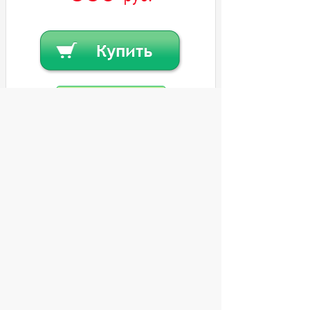
Купить в кредит
Или
заказать в один клик
© 2004 компьютерный салон "Интеллект"
г. Екатеринбург:
ул. Декабристов 27, тел. 8 (343) 227-89-88,
8 (343) 227-88-98.
Информация представленная на сайте, носит
исключительно информационный характер и
не является публичной офертой,
определяемой Статьей 437 (2) ГК РФ