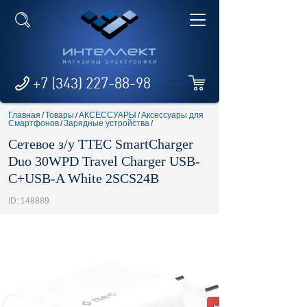
+7 (343) 227-88-98
Главная
/
Товары
/
АКСЕССУАРЫ
/
Аксессуары для
Смартфонов
/
Зарядные устройства
/
Сетевое з/у TTEC SmartCharger
Duo 30WPD Travel Charger USB-
C+USB-A White 2SCS24B
ID: 148889