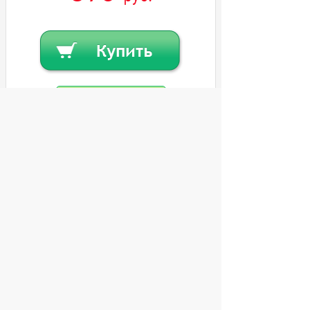
Купить в кредит
Или
заказать в один клик
© 2004 компьютерный салон "Интеллект"
г. Екатеринбург:
ул. Декабристов 27, тел. 8 (343) 227-89-88,
8 (343) 227-88-98.
Информация представленная на сайте, носит
исключительно информационный характер и
не является публичной офертой,
определяемой Статьей 437 (2) ГК РФ