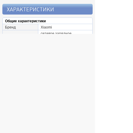
ХАРАКТЕРИСТИКИ
Общие характеристики
Бренд
Xiaomi
сетевое зарядное
Тип
устройство
Количество
1
разъемов
Разъем кабеля
USB Type-A
© 2004 компьютерный салон "Интеллект"
г. Екатеринбург:
ул. Декабристов 27, тел. 8 (343) 227-89-88,
8 (343) 227-88-98.
Информация представленная на сайте, носит
исключительно информационный характер и
не является публичной офертой,
определяемой Статьей 437 (2) ГК РФ