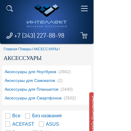
+7 (343) 227-88-98
Главная
/
Товары
/
АКСЕССУАРЫ
/
АКСЕССУАРЫ
Аксессуары для Ноутбуков
(2662)
Аксессуаы для Самокатов
(2)
Аксессуары для Планшетов
(2440)
Аксессуары для Смартфонов
(2502)
Все
Без названия
ACEFAST
ASUS