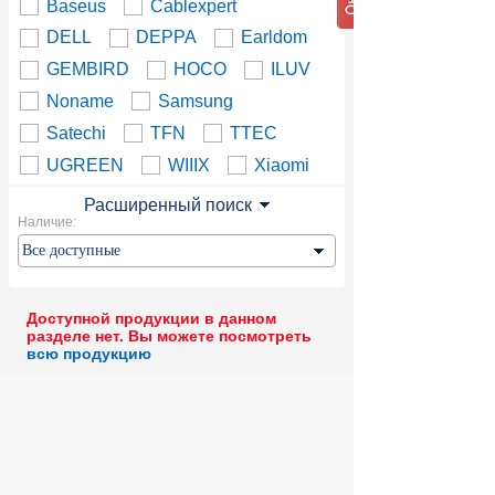
Baseus
Cablexpert
DELL
DEPPA
Earldom
GEMBIRD
HOCO
ILUV
Noname
Samsung
Satechi
TFN
TTEC
UGREEN
WIIIX
Xiaomi
Расширенный поиск
Наличие:
Доступной продукции в данном
разделе нет. Вы можете посмотреть
всю продукцию
© 2004 компьютерный салон "Интеллект"
г. Екатеринбург:
ул. Декабристов 27, тел. 8 (343) 227-89-88,
8 (343) 227-88-98.