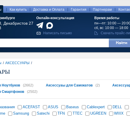
|
|
|
|
|
ы
Как купить
Доставка и Оплата
Гарантия
Партнерам
Конта
ринбурге
Онлайн-консультация
Время работы
8, Декабристов 27
пн—пт: 10:00 — 20:0
8
сб, вс: 10:00 — 18:00
Написать письмо
Скачать прайс-ли
ы
/
АКСЕССУАРЫ
/
АРЫ
 Ноутбуков
(2662)
Аксессуаы для Самокатов
(2)
Аксессуа
я Смартфонов
(2502)
названия
ACEFAST
ASUS
Baseus
Cablexpert
DELL
ame
Samsung
Satechi
TFN
TTEC
UGREEN
WIIIX