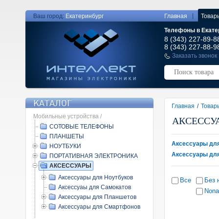
|
Ваш город:
Екатеринбург
Главная
Товар
Телефоны в Екате
8 (343) 227-89-8
8 (343) 227-88-9
Заказать звонок
КАТАЛОГ
Главная
/
Товар
Мобильные устройства /
АКСЕССУ
СОТОВЫЕ ТЕЛЕФОНЫ
ПЛАНШЕТЫ
Аксессуары для
НОУТБУКИ
Аксессуары дл
ПОРТАТИВНАЯ ЭЛЕКТРОНИКА
АКСЕССУАРЫ
Аксессуары для Ноутбуков
Все
Без 
Аксессуаы для Самокатов
Non
Аксессуары для Планшетов
Аксессуары для Смартфонов