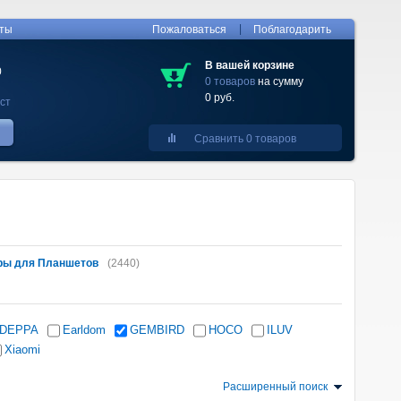
|
кты
Пожаловаться
Поблагодарить
В вашей корзине
0
0 товаров
на сумму
0 руб.
ст
Сравнить 0 товаров
ры для Планшетов
(2440)
DEPPA
Earldom
GEMBIRD
HOCO
ILUV
Xiaomi
Расширенный поиск