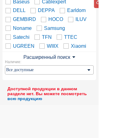
Baseus
Cablexpert
DELL
DEPPA
Earldom
GEMBIRD
HOCO
ILUV
Noname
Samsung
Satechi
TFN
TTEC
UGREEN
WIIIX
Xiaomi
Расширенный поиск
Наличие:
Доступной продукции в данном
разделе нет. Вы можете посмотреть
всю продукцию
© 2004 компьютерный салон "Интеллект"
г. Екатеринбург:
ул. Декабристов 27, тел. 8 (343) 227-89-88,
8 (343) 227-88-98.