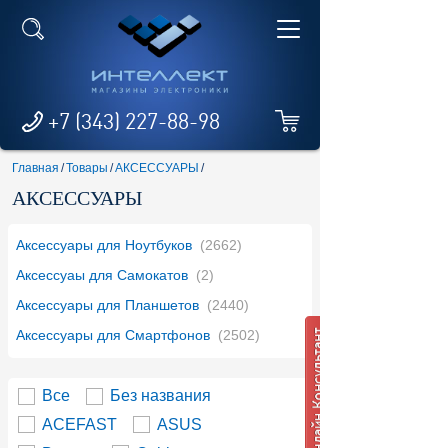
+7 (343) 227-88-98
Главная
/
Товары
/
АКСЕССУАРЫ
/
АКСЕССУАРЫ
Аксессуары для Ноутбуков
(2662)
Аксессуаы для Самокатов
(2)
Аксессуары для Планшетов
(2440)
Аксессуары для Смартфонов
(2502)
Все
Без названия
ACEFAST
ASUS