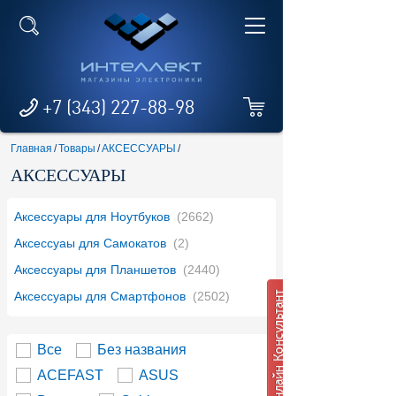
+7 (343) 227-88-98
Главная
/
Товары
/
АКСЕССУАРЫ
/
АКСЕССУАРЫ
Аксессуары для Ноутбуков
(2662)
Аксессуаы для Самокатов
(2)
Аксессуары для Планшетов
(2440)
Аксессуары для Смартфонов
(2502)
Все
Без названия
ACEFAST
ASUS