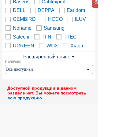
Baseus
Cablexpert
DELL
DEPPA
Earldom
GEMBIRD
HOCO
ILUV
Noname
Samsung
Satechi
TFN
TTEC
UGREEN
WIIIX
Xiaomi
Расширенный поиск
Наличие:
Доступной продукции в данном
разделе нет. Вы можете посмотреть
всю продукцию
© 2004 компьютерный салон "Интеллект"
г. Екатеринбург:
ул. Декабристов 27, тел. 8 (343) 227-89-88,
8 (343) 227-88-98.