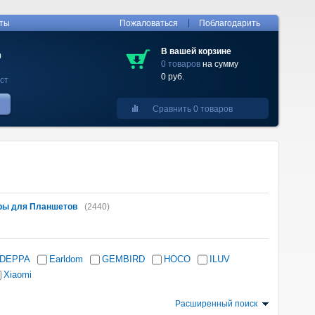
|
кты
Пожаловаться
Поблагодарить
В вашей корзине
0
0 товаров
на сумму
0 руб.
ст
Сравнить 0 товаров
ры для Планшетов
(2440)
DEPPA
Earldom
GEMBIRD
HOCO
ILUV
Xiaomi
Расширенный поиск