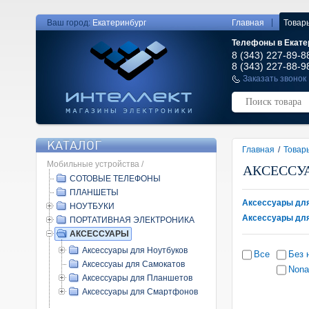
|
Ваш город:
Екатеринбург
Главная
Товар
Телефоны в Екате
8 (343) 227-89-8
8 (343) 227-88-9
Заказать звонок
КАТАЛОГ
Главная
/
Товар
Мобильные устройства /
АКСЕССУ
СОТОВЫЕ ТЕЛЕФОНЫ
ПЛАНШЕТЫ
Аксессуары для
НОУТБУКИ
Аксессуары дл
ПОРТАТИВНАЯ ЭЛЕКТРОНИКА
АКСЕССУАРЫ
Аксессуары для Ноутбуков
Все
Без 
Аксессуаы для Самокатов
Non
Аксессуары для Планшетов
Аксессуары для Смартфонов