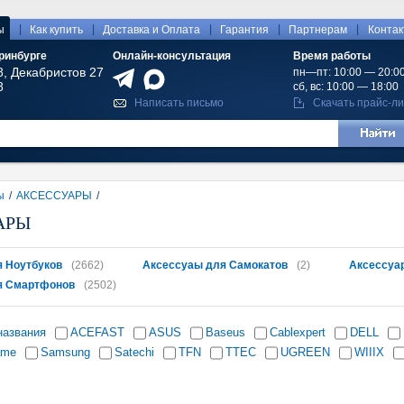
|
|
|
|
|
ы
Как купить
Доставка и Оплата
Гарантия
Партнерам
Конта
ринбурге
Онлайн-консультация
Время работы
8, Декабристов 27
пн—пт: 10:00 — 20:0
8
сб, вс: 10:00 — 18:00
Написать письмо
Скачать прайс-ли
ы
/
АКСЕССУАРЫ
/
АРЫ
 Ноутбуков
(2662)
Аксессуаы для Самокатов
(2)
Аксессуа
я Смартфонов
(2502)
названия
ACEFAST
ASUS
Baseus
Cablexpert
DELL
ame
Samsung
Satechi
TFN
TTEC
UGREEN
WIIIX