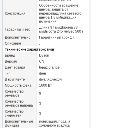
Особенности вращение
шнура, защита от
Конструкция
перегреваДлина сетевого
шнура 1.8 мИндикация
включения
Длина 97 ммШирина 78
Габариты и вес
ммВысота 245 ммВес 560 г
Дополнительно
Гарантийный срок 1 г.
Описание
.
Технические характеристики
Бренд
Dyson
Версия
CN
Цвет товара
topaz orange
Тип
фен
В комплекте
футляр/чехол
Мощность фена
1600 Вт
Количество
9
режимов
Количество
3
режимов нагрева
Количество
3
скоростей
Дополнительные
ионизация, подача
функции
холодного воздуха