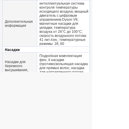
интеллектуальная система
контроля температуры
исходящего воздуха; мощный
двигатель с цифровым
управлением Dyson V9,
Дополнительная
магнитные насадки для
информация
укладки; температура
воздуха от 28°C до 100°C;
скорость воздушного потока:
41 лит./сек.; температурные
режимы: 28, 60
Насадки
Подробная комплектация
фен, 4 насадки
Насадки для
(противоскользящая насадка
бережного
для прямых волос, насадка
высушивания,
для направленного потока,
концентратор,
насадка - концентратор,
направленный
насадка для бережного
поток
высушивания волос), кейс из
эко-кожи для хранения
для бережного высушивания,
Насадки
концентратор,
направленный поток
фен, 4 насадки
(противоскользящая насадка
для прямых волос, насадка
Подробная
для направленного потока,
комплектация
насадка - концентратор,
насадка для бережного