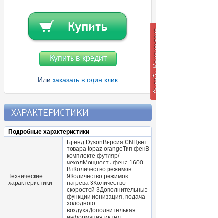
Купить в кредит
Или
заказать в один клик
ХАРАКТЕРИСТИКИ
Подробные характеристики
Бренд DysonВерсия CNЦвет
товара topaz orangeТип фенВ
комплекте футляр/
чехолМощность фена 1600
ВтКоличество режимов
Технические
9Количество режимов
характеристики
нагрева 3Количество
скоростей 3Дополнительные
функции ионизация, подача
холодного
воздухаДополнительная
информация интел