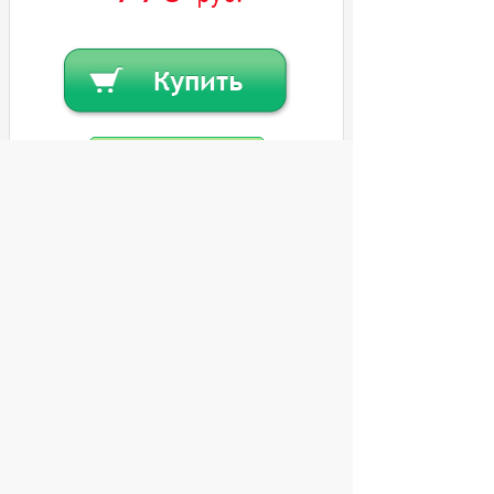
Купить в кредит
Или
заказать в один клик
© 2004 компьютерный салон "Интеллект"
г. Екатеринбург:
ул. Декабристов 27, тел. 8 (343) 227-89-88,
8 (343) 227-88-98.
Информация представленная на сайте, носит
исключительно информационный характер и
не является публичной офертой,
определяемой Статьей 437 (2) ГК РФ