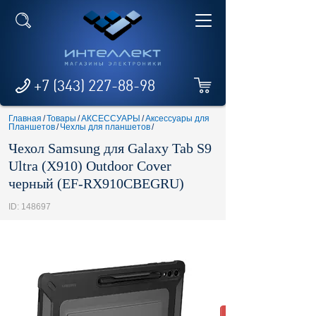
+7 (343) 227-88-98
Главная
/
Товары
/
АКСЕССУАРЫ
/
Аксессуары для
Планшетов
/
Чехлы для планшетов
/
Чехол Samsung для Galaxy Tab S9
Ultra (X910) Outdoor Cover
черный (EF-RX910CBEGRU)
ID: 148697