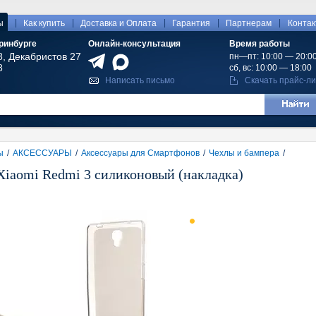
|
|
|
|
|
ы
Как купить
Доставка и Оплата
Гарантия
Партнерам
Конта
ринбурге
Онлайн-консультация
Время работы
8, Декабристов 27
пн—пт: 10:00 — 20:0
8
сб, вс: 10:00 — 18:00
Написать письмо
Скачать прайс-ли
ы
/
АКСЕССУАРЫ
/
Аксессуары для Смартфонов
/
Чехлы и бампера
/
Xiaomi Redmi 3 силиконовый (накладка)