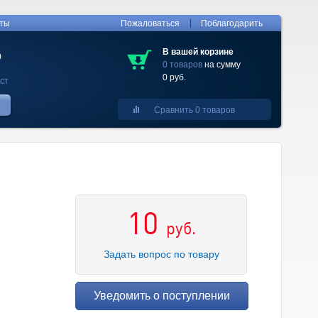
|
кты
Пожаловаться
Поблагодарить
В вашей корзине
0
0 товаров
на сумму
0 руб.
ст
Сравнить 0 товаров
10
руб.
Задать вопрос по товару
Уведомить о поступлении