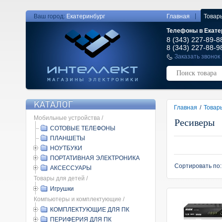
|
Ваш город:
Екатеринбург
Главная
Товар
Телефоны в Екате
8 (343) 227-89-8
8 (343) 227-88-9
Заказать звонок
КАТАЛОГ
Главная
/
Товар
Мобильные устройства /
Ресиверы
СОТОВЫЕ ТЕЛЕФОНЫ
ПЛАНШЕТЫ
НОУТБУКИ
ПОРТАТИВНАЯ ЭЛЕКТРОНИКА
Сортировать по
АКСЕССУАРЫ
Товары для детей /
Игрушки
Компьютеры и комплектующие /
КОМПЛЕКТУЮЩИЕ ДЛЯ ПК
ПЕРИФЕРИЯ ДЛЯ ПК