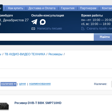
|
|
|
|
|
ы
Как купить
Доставка и Оплата
Гарантия
Партнерам
Конта
ринбурге
Онлайн-консультация
Время работы
8, Декабристов 27
пн—пт: 10:00 — 20:0
8
сб, вс: 10:00 — 18:00
Написать письмо
Скачать прайс-ли
ы
/
ТВ АУДИО-ВИДЕО ТЕХНИКА
/
Ресиверы
/
:
наличие
цене
наименованию
Наличие:
Ресивер DVB-T BBK SMP710HD