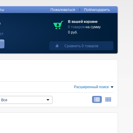
|
кты
Пожаловаться
Поблагодарить
В вашей корзине
0
0 товаров
на сумму
0 руб.
ст
Сравнить 0 товаров
Расширенный поиск
Все