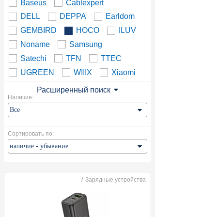
Baseus
Cablexpert
DELL
DEPPA
Earldom
GEMBIRD
HOCO
ILUV
Noname
Samsung
Satechi
TFN
TTEC
UGREEN
WIIIX
Xiaomi
Расширенный поиск
Наличие:
Сортировать по:
/
Зарядные устройства