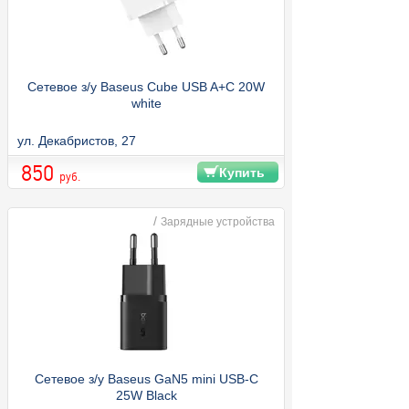
Сетевое з/у Baseus Cube USB A+C 20W
white
ул. Декабристов, 27
850
Купить
руб.
/
Зарядные устройства
Сетевое з/у Baseus GaN5 mini USB-C
25W Black