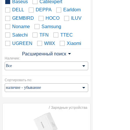
Baseus
Cablexpert
DELL
DEPPA
Earldom
GEMBIRD
HOCO
ILUV
Noname
Samsung
Satechi
TFN
TTEC
UGREEN
WIIIX
Xiaomi
Расширенный поиск
Наличие:
Сортировать по:
/
Зарядные устройства