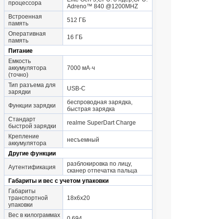
процессора
Adreno™ 840 @1200MHZ
Встроенная
512 ГБ
память
Оперативная
16 ГБ
память
Питание
Емкость
аккумулятора
7000 мА·ч
(точно)
Тип разъема для
USB-C
зарядки
беспроводная зарядка,
Функции зарядки
быстрая зарядка
Стандарт
realme SuperDart Charge
быстрой зарядки
Крепление
несъемный
аккумулятора
Другие функции
разблокировка по лицу,
Аутентификация
сканер отпечатка пальца
Габариты и вес с учетом упаковки
Габариты
транспортной
18x6x20
упаковки
Вес в килограммах
0.694