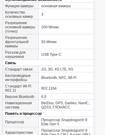
Функции камеры
основная камера
Количество
3
основных камер
Разрешение
основной камеры
200 Мпикс
(точно)
Разрешение
фронтальной
50 Мпикс
камеры
Разъем для
USB Type-C
наушников
Связь
Стандарт связи
2G, 3G, 4G LTE, 5G
Беспроводные
Bluetooth, NFC, Wi-Fi
интерфейсы
Стандарт Wi-Fi
802.11be
802.11
Версия Bluetooth
6.0
Навигационная
BeiDou, GPS, Galileo, NavIC,
система
QZSS, ГЛОНАСС
Память и процессор
Процессор Snapdragon® 8
Процессор
Elite Gen 5
Процессор Snapdragon® 8
Характеристики
Elite Gen 5,CPU: 8 ядер,GPU: