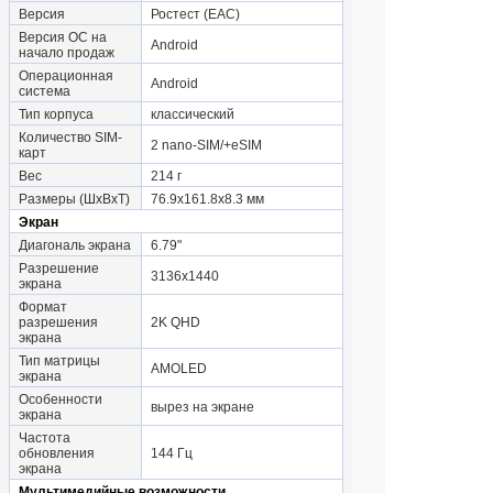
Версия
Ростест (EAC)
Версия ОС на
Android
начало продаж
Операционная
Android
система
Тип корпуса
классический
Количество SIM-
2 nano-SIM/+eSIM
карт
Вес
214 г
Размеры (ШxВxТ)
76.9x161.8x8.3 мм
Экран
Диагональ экрана
6.79"
Разрешение
3136x1440
экрана
Формат
разрешения
2K QHD
экрана
Тип матрицы
AMOLED
экрана
Особенности
вырез на экране
экрана
Частота
обновления
144 Гц
экрана
Мультимедийные возможности