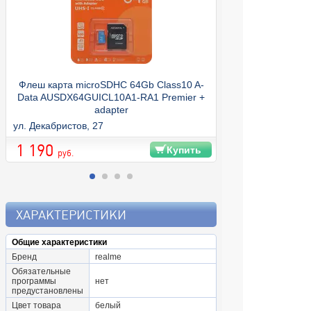
Флеш карта microSDHC 64Gb Class10 A-
Внешний аккуму
Data AUSDX64GUICL10A1-RA1 Premier +
adapter
ул. Декабристов, 27
ул. Декабристов, 
1 190
1 390
Купить
руб.
ХАРАКТЕРИСТИКИ
Общие характеристики
Бренд
realme
Обязательные
программы
нет
предустановлены
Цвет товара
белый