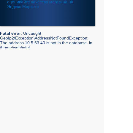
Fatal error
: Uncaught
GeoIp2\Exception\AddressNotFoundException:
The address 10.5.63.40 is not in the database. in
/home/web/intel-
ekt.ru/www/vendor/GeoIp2/Database/Reader.php:248
Stack trace: #0 /home/web/intel-
ekt.ru/www/vendor/GeoIp2/Database/Reader.php(217):
GeoIp2\Database\Reader->getRecord('City', 'City',
'10.5.63.40') #1 /home/web/intel-
ekt.ru/www/vendor/GeoIp2/Database/Reader.php(73):
GeoIp2\Database\Reader->modelFor('City', 'City',
'10.5.63.40') #2 /home/web/intel-
ekt.ru/www/admin/library/internet.lib.php(55):
GeoIp2\Database\Reader->city('10.5.63.40') #3
/home/web/intel-
ekt.ru/www/admin/library/internet.lib.php(39):
Geo::get_geobase_data('10.5.63.40') #4
/home/web/intel-
ekt.ru/www/admin/library/core/core.lib.php(351):
Geo::GetCity('10.5.63.40', false, true) #5
/home/web/intel-