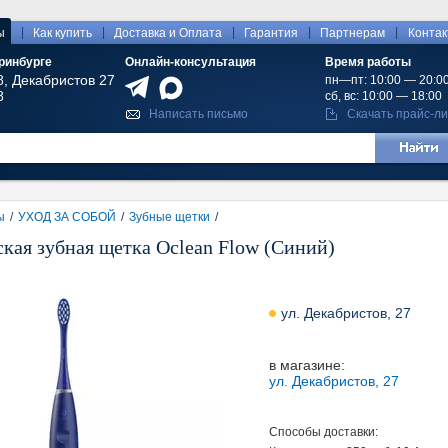
|
|
|
|
|
ы
Как купить
Доставка и Оплата
Гарантия
Партнерам
Конта
ринбурге
Онлайн-консультация
Время работы
8, Декабристов 27
пн—пт: 10:00 — 20:0
8
сб, вс: 10:00 — 18:00
Написать письмо
Скачать прайс-ли
ы
/
УХОД ЗА СОБОЙ
/
Зубные щетки
/
кая зубная щетка Oclean Flow (Синий)
ул. Декабристов, 27
в магазине:
ул. Декабристов, 27
Способы доставки: