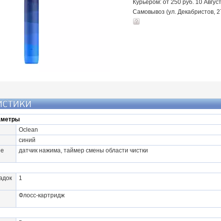
Курьером: от 250 руб. 10 Авгус
Самовывоз (ул. Декабристов, 2
ИСТИКИ
аметры
Oclean
cиний
ые
датчик нажима, таймер смены области чистки
адок
1
Флосс-картридж