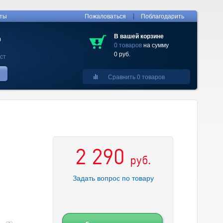
|
кты
Пожаловаться
Поблагодарить
В вашей корзине
0
0 товаров
на сумму
0 руб.
ст
Сравнить 0 товаров
2 290
руб.
Задать вопрос по товару