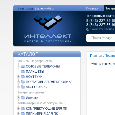
|
Ваш город:
Екатеринбург
Главная
Товар
Телефоны в Екате
8 (343) 227-89-8
8 (343) 227-88-9
Заказать звонок
КАТАЛОГ
Главная
/
Товар
Мобильные устройства /
Электричес
СОТОВЫЕ ТЕЛЕФОНЫ
ПЛАНШЕТЫ
НОУТБУКИ
ПОРТАТИВНАЯ ЭЛЕКТРОНИКА
АКСЕССУАРЫ
Товары для детей /
Игрушки
Компьютеры и комплектующие /
КОМПЛЕКТУЮЩИЕ ДЛЯ ПК
ПЕРИФЕРИЯ ДЛЯ ПК