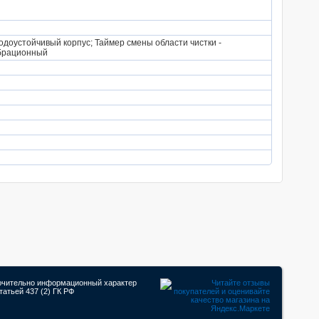
доустойчивый корпус; Таймер смены области чистки -
ибрационный
лючительно информационный характер
атьей 437 (2) ГК РФ