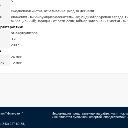
5
ы
ы
ежедневная чистка, отбеливание, уход за деснами
я
Движения - вибрирующие/колебательные; Индикатор уровня заряда; Во
вибрационный; Зарядка - от сети 220в; Таймер завершения чистки - в
арактеристики
от аккумулятора
3 ч
200 г
о
24 мес.
рок
12 мес.
лон "Интеллект"
Информация представленная на сайте, носит иск
и не является публичной офертой, определяемой Ст
8 (343) 227-89-88,