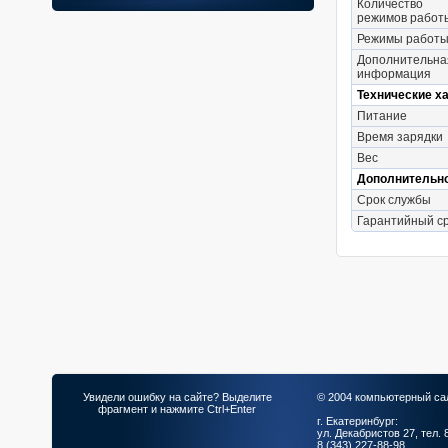
Количество
режимов работ
Режимы работ
Дополнительна
информация
Технические х
Питание
Время зарядки
Вес
Дополнительн
Срок службы
Гарантийный с
Увидели ошибку на сайте? Выделите
© 2004 компьютерный са
фрагмент и нажмите Ctrl+Enter
г. Екатеринбург:
ул. Декабристов 27, тел. 
8 (343) 227-88-98.